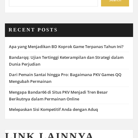
RECENT POSTS
Apa yang Menjadikan BD Koprok Game Terpanas Tahun Ini?
Bandarqq: Ujian Tertinggi Keterampilan dan Strategi dalam
Dunia Perjudian
Dari Pemain Santai hingga Pro: Bagaimana PKV Games QQ
Mengubah Permainan
Mengapa Bandar66 di Situs PKV Menjadi Tren Besar
Berikutnya dalam Permainan Online
Melepaskan Sisi Kompetitif Anda dengan Aduq
LINK LAINNYA