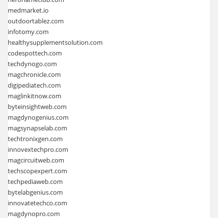
medmarket.io
outdoortablez.com
infotomy.com
healthysupplementsolution.com
codespottech.com
techdynogo.com
magchronicle.com
digipediatech.com
maglinkitnow.com
byteinsightweb.com
magdynogenius.com
magsynapselab.com
techtronixgen.com
innovextechpro.com
magcircuitweb.com
techscopexpert.com
techpediaweb.com
bytelabgenius.com
innovatetechco.com
magdynopro.com