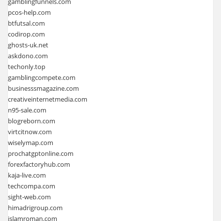
gamblingfunnels.com
pcos-help.com
btfutsal.com
codirop.com
ghosts-uk.net
askdono.com
techonly.top
gamblingcompete.com
businesssmagazine.com
creativeinternetmedia.com
n95-sale.com
blogreborn.com
virtcitnow.com
wiselymap.com
prochatgptonline.com
forexfactoryhub.com
kaja-live.com
techcompa.com
sight-web.com
himadrigroup.com
islamroman.com