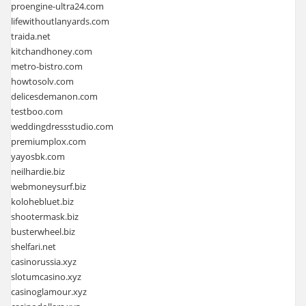
proengine-ultra24.com
lifewithoutlanyards.com
traida.net
kitchandhoney.com
metro-bistro.com
howtosolv.com
delicesdemanon.com
testboo.com
weddingdressstudio.com
premiumplox.com
yayosbk.com
neilhardie.biz
webmoneysurf.biz
kolohebluet.biz
shootermask.biz
busterwheel.biz
shelfari.net
casinorussia.xyz
slotumcasino.xyz
casinoglamour.xyz