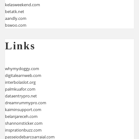
kelasweekend.com
betatk.net
aandly.com
bswoo.com
Links
whymydoggy.com
digitalearnweb.com
interbolaslot.org
palmkuafor.com
dataentrypro.net
dreamrummypro.com
kaiminsupport.com
belanjareceh.com
shannonsticker.com
insprationbuzz.com
passeiodebarcoarraial.com