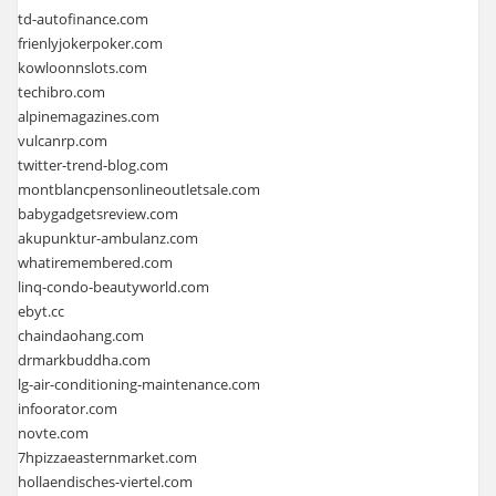
td-autofinance.com
frienlyjokerpoker.com
kowloonnslots.com
techibro.com
alpinemagazines.com
vulcanrp.com
twitter-trend-blog.com
montblancpensonlineoutletsale.com
babygadgetsreview.com
akupunktur-ambulanz.com
whatiremembered.com
linq-condo-beautyworld.com
ebyt.cc
chaindaohang.com
drmarkbuddha.com
lg-air-conditioning-maintenance.com
infoorator.com
novte.com
7hpizzaeasternmarket.com
hollaendisches-viertel.com