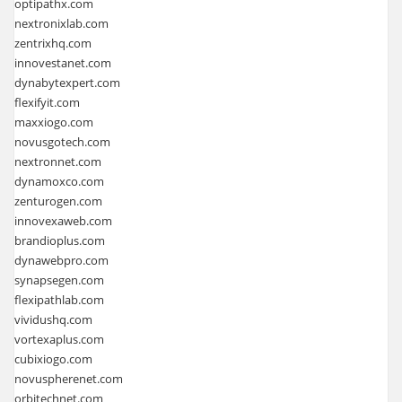
optipathx.com
nextronixlab.com
zentrixhq.com
innovestanet.com
dynabytexpert.com
flexifyit.com
maxxiogo.com
novusgotech.com
nextronnet.com
dynamoxco.com
zenturogen.com
innovexaweb.com
brandioplus.com
dynawebpro.com
synapsegen.com
flexipathlab.com
vividushq.com
vortexaplus.com
cubixiogo.com
novuspherenet.com
orbitechnet.com