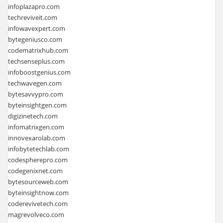
infoplazapro.com
techreviveit.com
infowavexpert.com
bytegeniusco.com
codematrixhub.com
techsenseplus.com
infoboostgenius.com
techwavegen.com
bytesavvypro.com
byteinsightgen.com
digizinetech.com
infomatrixgen.com
innovexarolab.com
infobytetechlab.com
codespherepro.com
codegenixnet.com
bytesourceweb.com
byteinsightnow.com
coderevivetech.com
magrevolveco.com