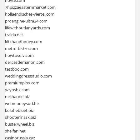
novte.com
7hpizzaeasternmarket.com
hollaendisches-viertel.com
proengine-ultra24.com
lifewithoutlanyards.com
traida.net
kitchandhoney.com
metro-bistro.com
howtosolv.com
delicesdemanon.com
testboo.com
weddingdressstudio.com
premiumplox.com
yayosbk.com
neilhardie.biz
webmoneysurf.biz
kolohebluet.biz
shootermask.biz
busterwheel.biz
shelfari.net
casinorussia.xyz