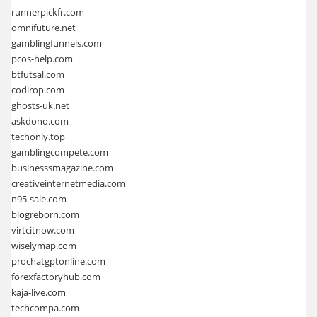
runnerpickfr.com
omnifuture.net
gamblingfunnels.com
pcos-help.com
btfutsal.com
codirop.com
ghosts-uk.net
askdono.com
techonly.top
gamblingcompete.com
businesssmagazine.com
creativeinternetmedia.com
n95-sale.com
blogreborn.com
virtcitnow.com
wiselymap.com
prochatgptonline.com
forexfactoryhub.com
kaja-live.com
techcompa.com