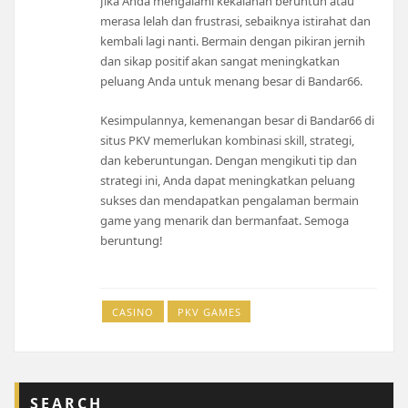
Jika Anda mengalami kekalahan beruntun atau
merasa lelah dan frustrasi, sebaiknya istirahat dan
kembali lagi nanti. Bermain dengan pikiran jernih
dan sikap positif akan sangat meningkatkan
peluang Anda untuk menang besar di Bandar66.
Kesimpulannya, kemenangan besar di Bandar66 di
situs PKV memerlukan kombinasi skill, strategi,
dan keberuntungan. Dengan mengikuti tip dan
strategi ini, Anda dapat meningkatkan peluang
sukses dan mendapatkan pengalaman bermain
game yang menarik dan bermanfaat. Semoga
beruntung!
CASINO
PKV GAMES
SEARCH