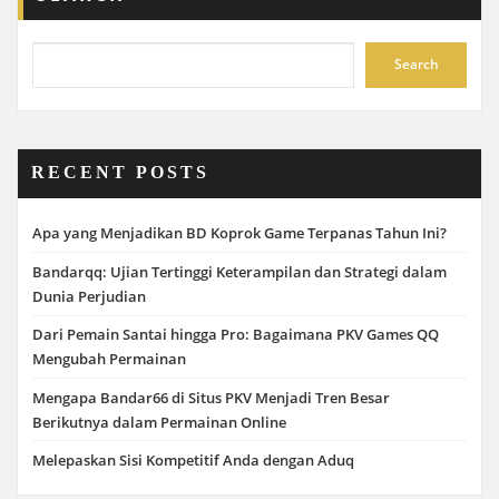
Search
RECENT POSTS
Apa yang Menjadikan BD Koprok Game Terpanas Tahun Ini?
Bandarqq: Ujian Tertinggi Keterampilan dan Strategi dalam
Dunia Perjudian
Dari Pemain Santai hingga Pro: Bagaimana PKV Games QQ
Mengubah Permainan
Mengapa Bandar66 di Situs PKV Menjadi Tren Besar
Berikutnya dalam Permainan Online
Melepaskan Sisi Kompetitif Anda dengan Aduq