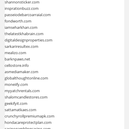
shannonsticker.com
insprationbuzz.com
passeiodebarcoarraial.com
fondworth.com
iamseharkhan.com
thelatestkhabrain.com
digitaldesignproperties.com
sarkariresultex.com
mealizo.com
barknpaws.net
cellostore.info
asmediamaker.com
globalthoughtonline.com
moneiify.com
myyatchrentals.com
shalomcandlestores.com
geekifyit.com
sattamatkaes.com
crunchyrollpremiumapk.com
hondacareprotectplan.com
casinogamblingcasino.com