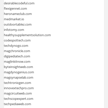
desirablecodeful.com
flexigennet.com
heronameclub.com
medmarket.io
outdoortablez.com
infotomy.com
healthysupplementsolution.com
codespottech.com
techdynogo.com
magchronicle.com
digipediatech.com
maglinkitnow.com
byteinsightweb.com
magdynogenius.com
magsynapselab.com
techtronixgen.com
innovextechpro.com
magcircuitweb.com
techscopexpert.com
techpediaweb.com