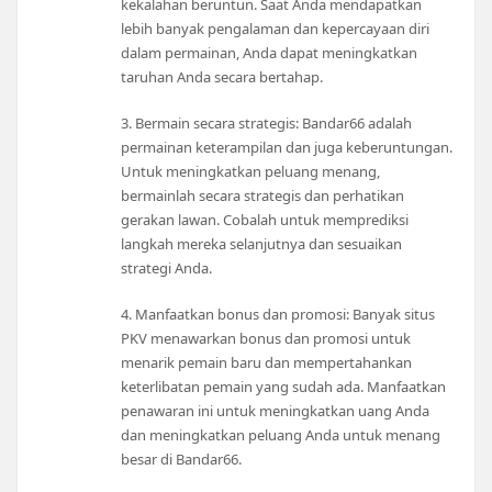
kekalahan beruntun. Saat Anda mendapatkan
lebih banyak pengalaman dan kepercayaan diri
dalam permainan, Anda dapat meningkatkan
taruhan Anda secara bertahap.
3. Bermain secara strategis: Bandar66 adalah
permainan keterampilan dan juga keberuntungan.
Untuk meningkatkan peluang menang,
bermainlah secara strategis dan perhatikan
gerakan lawan. Cobalah untuk memprediksi
langkah mereka selanjutnya dan sesuaikan
strategi Anda.
4. Manfaatkan bonus dan promosi: Banyak situs
PKV menawarkan bonus dan promosi untuk
menarik pemain baru dan mempertahankan
keterlibatan pemain yang sudah ada. Manfaatkan
penawaran ini untuk meningkatkan uang Anda
dan meningkatkan peluang Anda untuk menang
besar di Bandar66.