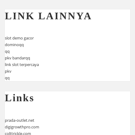
LINK LAINNYA
slot demo gacor
dominoqq
qq
pkv bandarqq
link slot terpercaya
pkv
qq
Links
prada-outlet.net
digigrowthpro.com
colttrickle.com