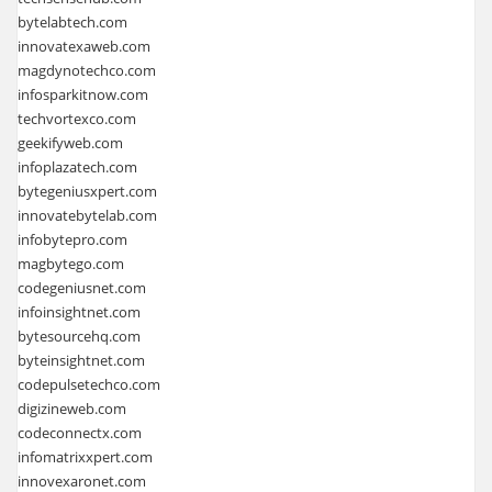
bytelabtech.com
innovatexaweb.com
magdynotechco.com
infosparkitnow.com
techvortexco.com
geekifyweb.com
infoplazatech.com
bytegeniusxpert.com
innovatebytelab.com
infobytepro.com
magbytego.com
codegeniusnet.com
infoinsightnet.com
bytesourcehq.com
byteinsightnet.com
codepulsetechco.com
digizineweb.com
codeconnectx.com
infomatrixxpert.com
innovexaronet.com