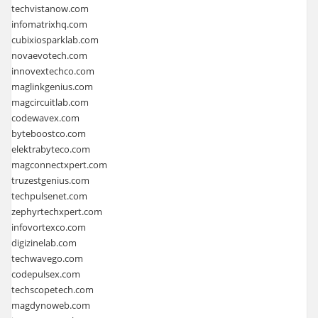
techvistanow.com
infomatrixhq.com
cubixiosparklab.com
novaevotech.com
innovextechco.com
maglinkgenius.com
magcircuitlab.com
codewavex.com
byteboostco.com
elektrabyteco.com
magconnectxpert.com
truzestgenius.com
techpulsenet.com
zephyrtechxpert.com
infovortexco.com
digizinelab.com
techwavego.com
codepulsex.com
techscopetech.com
magdynoweb.com