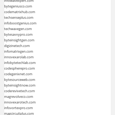
infowavexpert.com
bytegeniusco.com
codematrixhub.com
techsenseplus.com
infoboostgenius.com
techwavegen.com
bytesavvypro.com
byteinsightgen.com
digizinetech.com
infomatrixgen.com
innovexarolab.com
infobytetechlab.com
codespherepro.com
codegenixnet.com
bytesourceweb.com
byteinsightnow.com
coderevivetech.com
magrevolveco.com
innovexarotech.com
infovortexpro.com
magcircuitplus.com