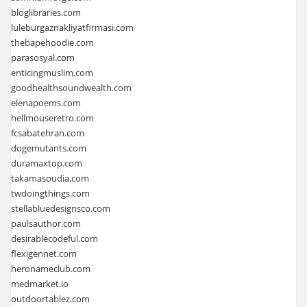
bloglibraries.com
luleburgaznakliyatfirmasi.com
thebapehoodie.com
parasosyal.com
enticingmuslim.com
goodhealthsoundwealth.com
elenapoems.com
hellmouseretro.com
fcsabatehran.com
dogemutants.com
duramaxtop.com
takamasoudia.com
twdoingthings.com
stellabluedesignsco.com
paulsauthor.com
desirablecodeful.com
flexigennet.com
heronameclub.com
medmarket.io
outdoortablez.com