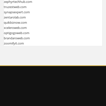
zephyrtechhub.com
truzestweb.com
synapsexpert.com
zentarolab.com
quikbiznow.com
xceleroweb.com
optigogoweb.com
brandaroweb.com
zoomifyit.com