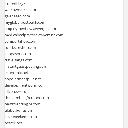
slot-wiki.xyz
watch2match.com
galenaseo.com
myglobaltrustbank.com
employmentlawlawyergo.com
medicalmalpracticelawyersinc.com
comportshop.com
topdecorshop.com
shopasotv.com
travelsanga.com
instantguestposting.com
ekonomie.net
appointmentplus.net
developmentworm.com
itlivenews.com
theplumbingfremont.com
newstrending24.com
ufabetbonus.biz
kelasweekend.com
betatk.net