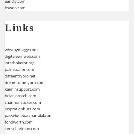
aandly.com
bswoo.com
Links
whymydoggy.com
digitalearnweb.com
interbolaslot.org
palmkuafor.com
dataentrypro.net
dreamrummypro.com
kaiminsupport.com
belanjareceh.com
shannonsticker.com
insprationbuzz.com
passeiodebarcoarraial.com
fondworth.com
iamseharkhan.com