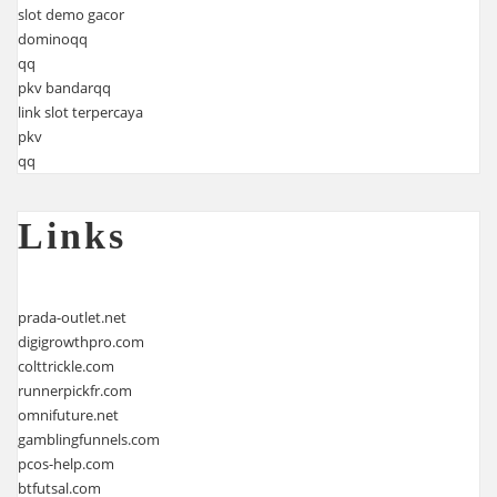
slot demo gacor
dominoqq
qq
pkv bandarqq
link slot terpercaya
pkv
qq
Links
prada-outlet.net
digigrowthpro.com
colttrickle.com
runnerpickfr.com
omnifuture.net
gamblingfunnels.com
pcos-help.com
btfutsal.com