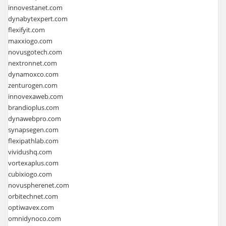
innovestanet.com
dynabytexpert.com
flexifyit.com
maxxiogo.com
novusgotech.com
nextronnet.com
dynamoxco.com
zenturogen.com
innovexaweb.com
brandioplus.com
dynawebpro.com
synapsegen.com
flexipathlab.com
vividushq.com
vortexaplus.com
cubixiogo.com
novuspherenet.com
orbitechnet.com
optiwavex.com
omnidynoco.com