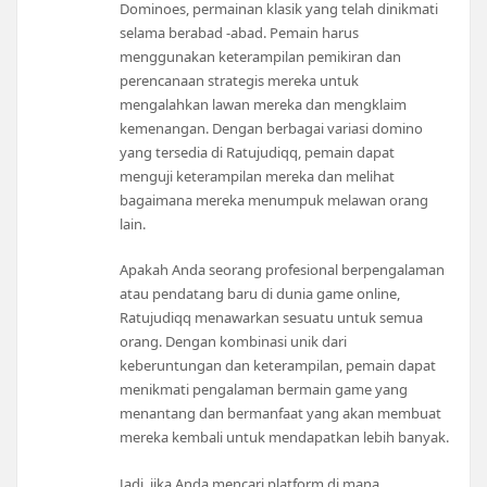
Dominoes, permainan klasik yang telah dinikmati
selama berabad -abad. Pemain harus
menggunakan keterampilan pemikiran dan
perencanaan strategis mereka untuk
mengalahkan lawan mereka dan mengklaim
kemenangan. Dengan berbagai variasi domino
yang tersedia di Ratujudiqq, pemain dapat
menguji keterampilan mereka dan melihat
bagaimana mereka menumpuk melawan orang
lain.
Apakah Anda seorang profesional berpengalaman
atau pendatang baru di dunia game online,
Ratujudiqq menawarkan sesuatu untuk semua
orang. Dengan kombinasi unik dari
keberuntungan dan keterampilan, pemain dapat
menikmati pengalaman bermain game yang
menantang dan bermanfaat yang akan membuat
mereka kembali untuk mendapatkan lebih banyak.
Jadi, jika Anda mencari platform di mana