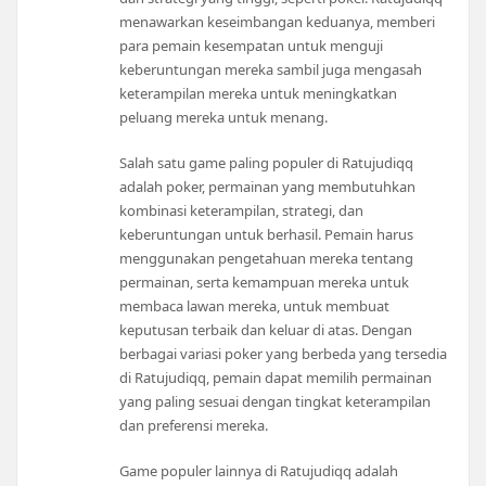
menawarkan keseimbangan keduanya, memberi
para pemain kesempatan untuk menguji
keberuntungan mereka sambil juga mengasah
keterampilan mereka untuk meningkatkan
peluang mereka untuk menang.
Salah satu game paling populer di Ratujudiqq
adalah poker, permainan yang membutuhkan
kombinasi keterampilan, strategi, dan
keberuntungan untuk berhasil. Pemain harus
menggunakan pengetahuan mereka tentang
permainan, serta kemampuan mereka untuk
membaca lawan mereka, untuk membuat
keputusan terbaik dan keluar di atas. Dengan
berbagai variasi poker yang berbeda yang tersedia
di Ratujudiqq, pemain dapat memilih permainan
yang paling sesuai dengan tingkat keterampilan
dan preferensi mereka.
Game populer lainnya di Ratujudiqq adalah