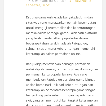
BY
ADMIN@BOXUFABET.BIZ
DOMINOQQ
,
SBOBET88
,
SLOT
Di dunia game online, ada banyak platform dan
situs web yang menawarkan pemain kesempatan
untuk menguji keterampilan dan keberuntungan
mereka dalam berbagai game. Salah satu platform
yang telah mendapatkan popularitas dalam
beberapa tahun terakhir adalah Ratujudiqq,
sebuah situs di mana keberuntungan memenuhi
keterampilan dalam permainan online.
Ratujudiqq menawarkan berbagai permainan
untuk dipilih pemain, termasuk poker, domino, dan
permainan kartu populer lainnya. Apa yang
membedakan Ratujudiqq dari situs game lainnya
adalah kombinasi unik dari keberuntungan dan
keterampilan. Sementara beberapa game sangat
bergantung pada keberuntungan, seperti mesin
slot, yang lain membutuhkan tingkat keterampilan
dan strategi yang tinggi, seperti poker. Ratujudiqq