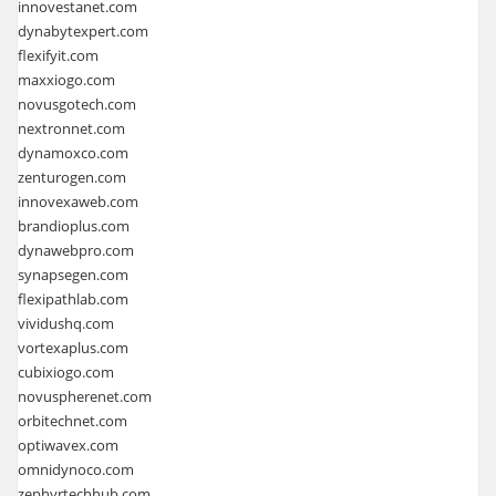
innovestanet.com
dynabytexpert.com
flexifyit.com
maxxiogo.com
novusgotech.com
nextronnet.com
dynamoxco.com
zenturogen.com
innovexaweb.com
brandioplus.com
dynawebpro.com
synapsegen.com
flexipathlab.com
vividushq.com
vortexaplus.com
cubixiogo.com
novuspherenet.com
orbitechnet.com
optiwavex.com
omnidynoco.com
zephyrtechhub.com