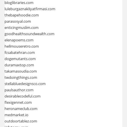
bloglibraries.com
luleburgaznakliyatfirmasi.com
thebapehoodie.com
parasosyal.com
enticingmuslim.com
goodhealthsoundwealth.com
elenapoems.com
hellmouseretro.com
fcsabatehran.com
dogemutants.com
duramaxtop.com
takamasoudia.com
twdoingthings.com
stellabluedesignsco.com
paulsauthor.com
desirablecodeful.com
flexigennet.com
heronameclub.com
medmarket.io
outdoortablez.com