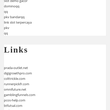
slot demo gacor
dominoqq
qq
pkv bandarqq
link slot terpercaya
pkv
qq
Links
prada-outlet.net
digigrowthpro.com
colttrickle.com
runnerpickfr.com
omnifuture.net
gamblingfunnels.com
pcos-help.com
btfutsal.com