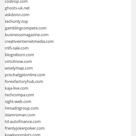
codirop.com
ghosts-uk.net
askdono.com
techonly.top
gamblingcompete.com
businesssmagazine.com
creativeinternetmedia.com
n95-sale.com
blogreborn.com
virtcitnow.com
wiselymap.com
prochatgptonline.com
forexfactoryhub.com
kaja-live.com
techcompa.com
sight-web.com
himadrigroup.com
islamroman.com
td-autofinance.com
frienlyjokerpoker.com
kowloonnslots.com