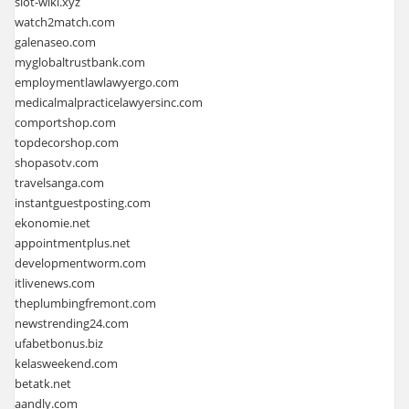
slot-wiki.xyz
watch2match.com
galenaseo.com
myglobaltrustbank.com
employmentlawlawyergo.com
medicalmalpracticelawyersinc.com
comportshop.com
topdecorshop.com
shopasotv.com
travelsanga.com
instantguestposting.com
ekonomie.net
appointmentplus.net
developmentworm.com
itlivenews.com
theplumbingfremont.com
newstrending24.com
ufabetbonus.biz
kelasweekend.com
betatk.net
aandly.com