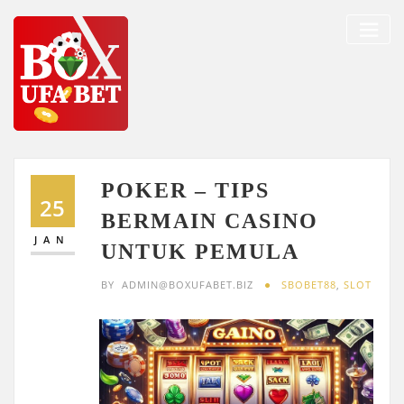
Skip
to
content
POKER – TIPS
25
BERMAIN CASINO
JAN
UNTUK PEMULA
BY
ADMIN@BOXUFABET.BIZ
SBOBET88
,
SLOT