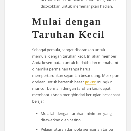
dicocokkan untuk memenangkan hadiah.
Mulai dengan
Taruhan Kecil
Sebagai pemula, sangat disarankan untuk
memulai dengan taruhan kecil. Ini akan memberi
Anda kesempatan untuk berlatih dan memahami
dinamika permainan tanpa harus
mempertaruhkan sejumlah besar uang. Meskipun
godaan untuk bertaruh besar
poker
mungkin
muncul, bermain dengan taruhan kecil dapat
membantu Anda menghindari kerugian besar saat
belajar.
Mulailah dengan taruhan minimum yang
ditawarkan oleh casino.
Pelajari aturan dan pola permainan tanpa