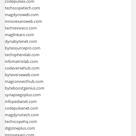
codepulsex.com
techscopetech.com
magdynoweb.com
innovexaroweb.com
techreviveco.com
maglinkaro.com
dynabytenet.com
bytesourcepro.com
techspherelab.com
infomatrixlab.com
codeversehub.com
byteverseweb.com
magconnecthub.com
byteboostgenius.com
synapsegoplus.com
infopedianet.com
codepulsenet.com
magdynotech.com
techscopehq.com
digizineplus.com
innovexaro.com