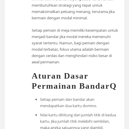
membutuhkan strategi yang tepat untuk
memaksimalkan peluang menang, terutama jika
bermain dengan modal minimal.
Setiap pemain di meja memiliki kesempatan untuk
menjadi bandar jika modal mereka memenuhi
syarat tertentu. Namun, bagi pemain dengan
modal terbatas, fokus utama adalah bermain
dengan cerdas dan menghindari risiko besar di
awal permainan.
Aturan Dasar
Permainan BandarQ
Setiap pemain dan bandar akan
mendapatkan dua kartu domino.
Nilai kartu dihitung dari jumlah titik di kedua
kartu. Jika jumlah titik melebihi sembilan,
maka angka satuannya yang diambil.