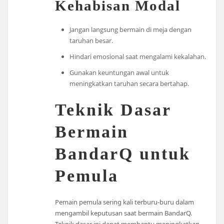
Kehabisan Modal
Jangan langsung bermain di meja dengan
taruhan besar.
Hindari emosional saat mengalami kekalahan.
Gunakan keuntungan awal untuk
meningkatkan taruhan secara bertahap.
Teknik Dasar
Bermain
BandarQ untuk
Pemula
Pemain pemula sering kali terburu-buru dalam
mengambil keputusan saat bermain BandarQ.
Teknik dasar ini dapat membantu meningkatkan