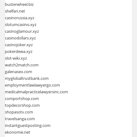
busterwheel.biz
shelfari.net
casinorussia.xyz
slotumcasino.xyz
casinoglamour.xyz
casinodollars.xyz
casinojoker.xyz
pokerdewa.xyz
slot-wiki.xyz
watch2match.com
galenaseo.com
myglobaltrustbank.com
employmentlawlawyergo.com
medicalmalpracticelawyersinc.com
comportshop.com
topdecorshop.com
shopasotv.com
travelsanga.com
instantguestposting.com
ekonomie.net