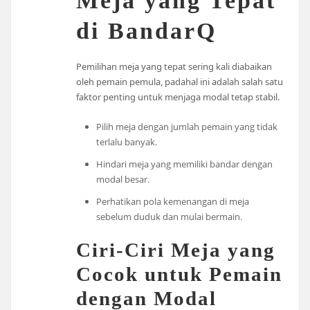
Meja yang Tepat
di BandarQ
Pemilihan meja yang tepat sering kali diabaikan
oleh pemain pemula, padahal ini adalah salah satu
faktor penting untuk menjaga modal tetap stabil.
Pilih meja dengan jumlah pemain yang tidak
terlalu banyak.
Hindari meja yang memiliki bandar dengan
modal besar.
Perhatikan pola kemenangan di meja
sebelum duduk dan mulai bermain.
Ciri-Ciri Meja yang
Cocok untuk Pemain
dengan Modal