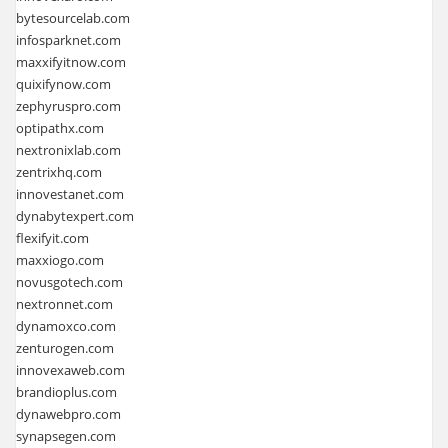
bytesourcelab.com
infosparknet.com
maxxifyitnow.com
quixifynow.com
zephyruspro.com
optipathx.com
nextronixlab.com
zentrixhq.com
innovestanet.com
dynabytexpert.com
flexifyit.com
maxxiogo.com
novusgotech.com
nextronnet.com
dynamoxco.com
zenturogen.com
innovexaweb.com
brandioplus.com
dynawebpro.com
synapsegen.com