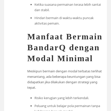
Ketika suasana permainan terasa lebih santai
dan stabil.
Hindari bermain di waktu-waktu puncak
aktivitas pemain.
Manfaat Bermain
BandarQ dengan
Modal Minimal
Meskipun bermain dengan modal terbatas terlihat
menantang, ada beberapa keuntungan yang bisa
didapatkan jika dilakukan dengan strategi yang
tepat.
Risiko kerugian yang lebih terkendali.
Peluang untuk belajar pola permainan tanpa