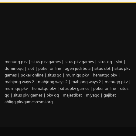
menuqq pkv
|
situs pkv games
|
situs pkv games
|
situs qq
|
slot
|
dominoqq
|
slot
|
poker online
|
agen judi bola
|
situs slot
|
situs pkv
games
|
poker online
|
situs qq
|
murniqq pkv
|
hematqq pkv
|
mahjong ways 2
|
mahjong ways 2
|
mahjong ways 2
|
menuqq pkv
|
murniqq pkv
|
hematqq pkv
|
situs pkv games
|
poker online
|
situs
qq
|
situs pkv games
|
pkv qq
|
majestibet
|
miyaqq
|
gajibet
|
ahliqq.pkvgamesresmi.org