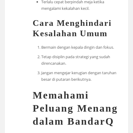
Terlalu cepat berpindah meja ketika
mengalami kekalahan kecil.
Cara Menghindari
Kesalahan Umum
Bermain dengan kepala dingin dan fokus.
Tetap disiplin pada strategi yang sudah
direncanakan.
Jangan mengejar kerugian dengan taruhan
besar di putaran berikutnya.
Memahami
Peluang Menang
dalam BandarQ