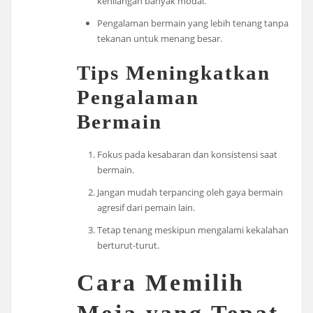
kehilangan banyak modal.
Pengalaman bermain yang lebih tenang tanpa
tekanan untuk menang besar.
Tips Meningkatkan
Pengalaman
Bermain
Fokus pada kesabaran dan konsistensi saat
bermain.
Jangan mudah terpancing oleh gaya bermain
agresif dari pemain lain.
Tetap tenang meskipun mengalami kekalahan
berturut-turut.
Cara Memilih