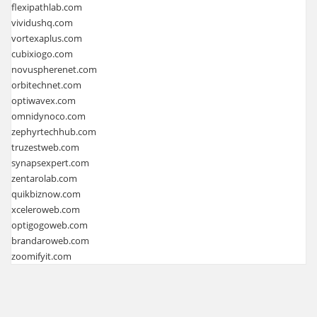
flexipathlab.com
vividushq.com
vortexaplus.com
cubixiogo.com
novuspherenet.com
orbitechnet.com
optiwavex.com
omnidynoco.com
zephyrtechhub.com
truzestweb.com
synapsexpert.com
zentarolab.com
quikbiznow.com
xceleroweb.com
optigogoweb.com
brandaroweb.com
zoomifyit.com