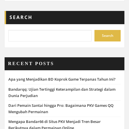
SEARCH
Search
RECENT POSTS
Apa yang Menjadikan BD Koprok Game Terpanas Tahun Ini?
Bandarqq: Ujian Tertinggi Keterampilan dan Strategi dalam
Dunia Perjudian
Dari Pemain Santai hingga Pro: Bagaimana PKV Games QQ
Mengubah Permainan
Mengapa Bandar66 di Situs PKV Menjadi Tren Besar
Berikutnya dalam Permainan Online