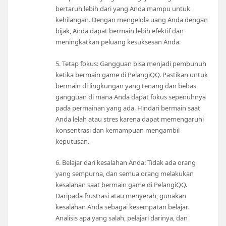
bertaruh lebih dari yang Anda mampu untuk
kehilangan. Dengan mengelola uang Anda dengan
bijak, Anda dapat bermain lebih efektif dan
meningkatkan peluang kesuksesan Anda.
5. Tetap fokus: Gangguan bisa menjadi pembunuh
ketika bermain game di PelangiQQ. Pastikan untuk
bermain di lingkungan yang tenang dan bebas
gangguan di mana Anda dapat fokus sepenuhnya
pada permainan yang ada. Hindari bermain saat
Anda lelah atau stres karena dapat memengaruhi
konsentrasi dan kemampuan mengambil
keputusan.
6. Belajar dari kesalahan Anda: Tidak ada orang
yang sempurna, dan semua orang melakukan
kesalahan saat bermain game di PelangiQQ.
Daripada frustrasi atau menyerah, gunakan
kesalahan Anda sebagai kesempatan belajar.
Analisis apa yang salah, pelajari darinya, dan