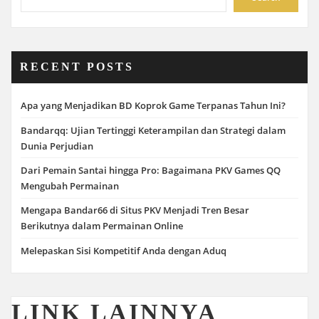
RECENT POSTS
Apa yang Menjadikan BD Koprok Game Terpanas Tahun Ini?
Bandarqq: Ujian Tertinggi Keterampilan dan Strategi dalam
Dunia Perjudian
Dari Pemain Santai hingga Pro: Bagaimana PKV Games QQ
Mengubah Permainan
Mengapa Bandar66 di Situs PKV Menjadi Tren Besar
Berikutnya dalam Permainan Online
Melepaskan Sisi Kompetitif Anda dengan Aduq
LINK LAINNYA