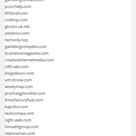
pcos-help.com
btfutsal.com
codirop.com
ghosts-uk.net
askdono.com
techonly.top
gamblingcompete.com
businesssmagazine.com
creativeinternetmedia.com
n95-sale.com
blogreborn.com
virtcitnow.com
wiselymap.com
prochatgptonline.com
forexfactoryhub.com
kaja-live.com
techcompa.com
sight-web.com
himadrigroup.com
islamroman.com