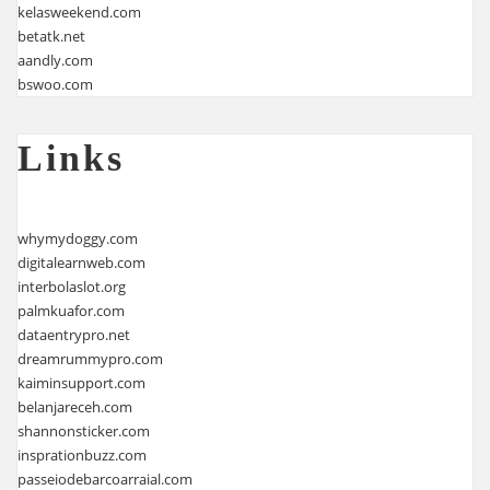
kelasweekend.com
betatk.net
aandly.com
bswoo.com
Links
whymydoggy.com
digitalearnweb.com
interbolaslot.org
palmkuafor.com
dataentrypro.net
dreamrummypro.com
kaiminsupport.com
belanjareceh.com
shannonsticker.com
insprationbuzz.com
passeiodebarcoarraial.com