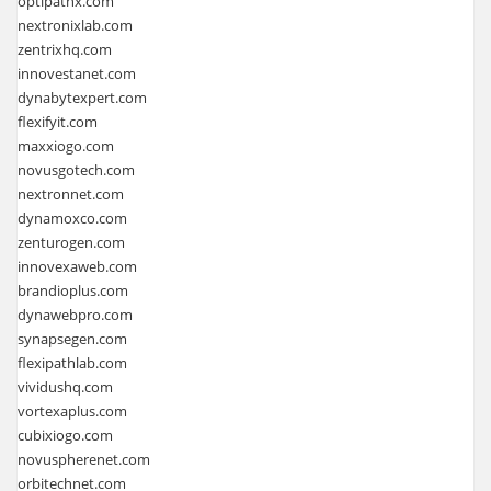
optipathx.com
nextronixlab.com
zentrixhq.com
innovestanet.com
dynabytexpert.com
flexifyit.com
maxxiogo.com
novusgotech.com
nextronnet.com
dynamoxco.com
zenturogen.com
innovexaweb.com
brandioplus.com
dynawebpro.com
synapsegen.com
flexipathlab.com
vividushq.com
vortexaplus.com
cubixiogo.com
novuspherenet.com
orbitechnet.com