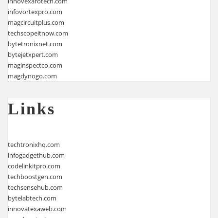
innovexarotech.com
infovortexpro.com
magcircuitplus.com
techscopeitnow.com
bytetronixnet.com
bytejetxpert.com
maginspectco.com
magdynogo.com
Links
techtronixhq.com
infogadgethub.com
codelinkitpro.com
techboostgen.com
techsensehub.com
bytelabtech.com
innovatexaweb.com