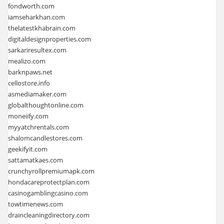
fondworth.com
iamseharkhan.com
thelatestkhabrain.com
digitaldesignproperties.com
sarkariresultex.com
mealizo.com
barknpaws.net
cellostore.info
asmediamaker.com
globalthoughtonline.com
moneiify.com
myyatchrentals.com
shalomcandlestores.com
geekifyit.com
sattamatkaes.com
crunchyrollpremiumapk.com
hondacareprotectplan.com
casinogamblingcasino.com
towtimenews.com
draincleaningdirectory.com