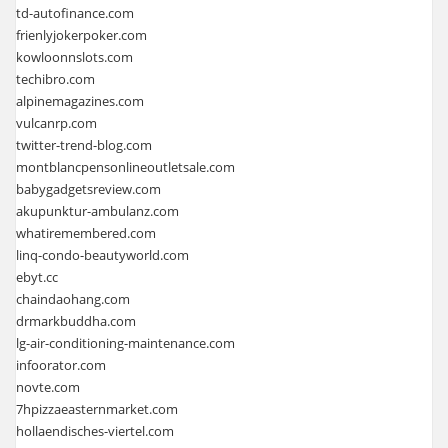
td-autofinance.com
frienlyjokerpoker.com
kowloonnslots.com
techibro.com
alpinemagazines.com
vulcanrp.com
twitter-trend-blog.com
montblancpensonlineoutletsale.com
babygadgetsreview.com
akupunktur-ambulanz.com
whatiremembered.com
linq-condo-beautyworld.com
ebyt.cc
chaindaohang.com
drmarkbuddha.com
lg-air-conditioning-maintenance.com
infoorator.com
novte.com
7hpizzaeasternmarket.com
hollaendisches-viertel.com