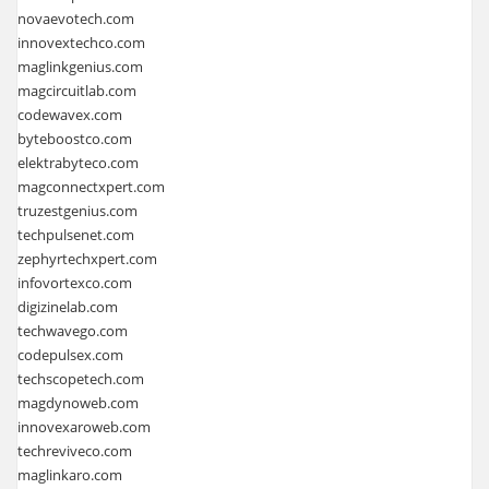
novaevotech.com
innovextechco.com
maglinkgenius.com
magcircuitlab.com
codewavex.com
byteboostco.com
elektrabyteco.com
magconnectxpert.com
truzestgenius.com
techpulsenet.com
zephyrtechxpert.com
infovortexco.com
digizinelab.com
techwavego.com
codepulsex.com
techscopetech.com
magdynoweb.com
innovexaroweb.com
techreviveco.com
maglinkaro.com