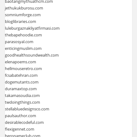
baotangmythuathcm.com
jethukukburosu.com
somniumforge.com
bloglibraries.com
luleburgaznakliyatfirmasi.com
thebapehoodie.com
parasosyal.com
enticingmuslim.com
goodhealthsoundwealth.com
elenapoems.com
hellmouseretro.com
fcsabatehran.com
dogemutants.com
duramaxtop.com
takamasoudia.com
twdoingthings.com
stellabluedesignsco.com
paulsauthor.com
desirablecodeful.com
flexigennet.com
heronameclub.com