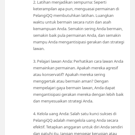
2. Latihan menjadikan sempurna: Seperti
keterampilan apa pun, menguasai permainan di
PelangiQQ membutuhkan latihan. Luangkan
waktu untuk bermain secara rutin dan asah
kemampuan Anda. Semakin sering Anda bermain,
semakin baik pula permainan Anda, dan semakin
mampu Anda mengantisipasi gerakan dan strategi
lawan.
3. Pelajari lawan Anda: Perhatikan cara lawan Anda
memainkan permainan. Apakah mereka agresif
atau konservatif? Apakah mereka sering
menggertak atau bermain aman? Dengan
mempelajari gaya bermain lawan, Anda dapat
mengantisipasi gerakan mereka dengan lebih baik
dan menyesuaikan strategi Anda.
4. Kelola uang Anda: Salah satu kunci sukses di
PelangiQQ adalah mengelola uang Anda secara
efektif. Tetapkan anggaran untuk diri Anda sendiri
dan patuhi itu. Jangan mengejar kerugian atau