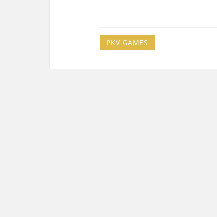
PKV GAMES