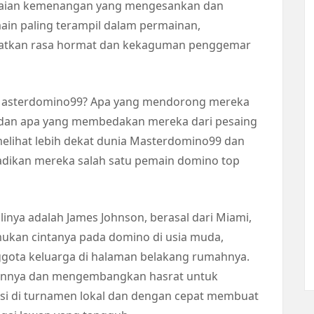
kaian kemenangan yang mengesankan dan
main paling terampil dalam permainan,
atkan rasa hormat dan kekaguman penggemar
ar Masterdomino99? Apa yang mendorong mereka
 dan apa yang membedakan mereka dari pesaing
 melihat lebih dekat dunia Masterdomino99 dan
dikan mereka salah satu pemain domino top
nya adalah James Johnson, berasal dari Miami,
mukan cintanya pada domino di usia muda,
gota keluarga di halaman belakang rumahnya.
lannya dan mengembangkan hasrat untuk
isi di turnamen lokal dan dengan cepat membuat