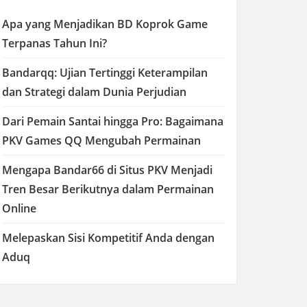
Apa yang Menjadikan BD Koprok Game
Terpanas Tahun Ini?
Bandarqq: Ujian Tertinggi Keterampilan
dan Strategi dalam Dunia Perjudian
Dari Pemain Santai hingga Pro: Bagaimana
PKV Games QQ Mengubah Permainan
Mengapa Bandar66 di Situs PKV Menjadi
Tren Besar Berikutnya dalam Permainan
Online
Melepaskan Sisi Kompetitif Anda dengan
Aduq