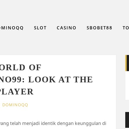
OMINOQQ
SLOT
CASINO
SBOBET88
T
WORLD OF
O99: LOOK AT THE
PLAYER
DOMINOQQ
ng telah menjadi identik dengan keunggulan di