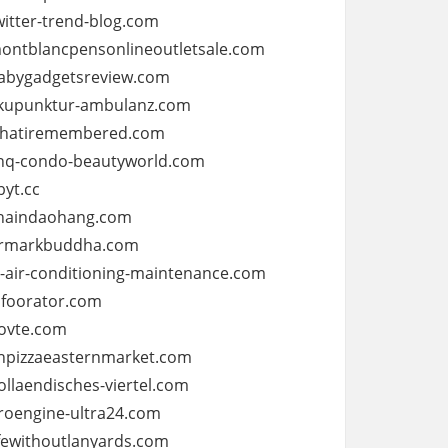
witter-trend-blog.com
ontblancpensonlineoutletsale.com
abygadgetsreview.com
kupunktur-ambulanz.com
hatiremembered.com
inq-condo-beautyworld.com
byt.cc
haindaohang.com
rmarkbuddha.com
g-air-conditioning-maintenance.com
nfoorator.com
ovte.com
hpizzaeasternmarket.com
ollaendisches-viertel.com
roengine-ultra24.com
ifewithoutlanyards.com