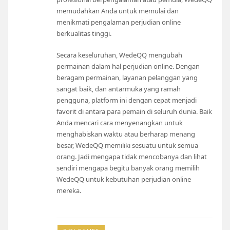
memudahkan Anda untuk memulai dan
menikmati pengalaman perjudian online
berkualitas tinggi.
Secara keseluruhan, WedeQQ mengubah
permainan dalam hal perjudian online. Dengan
beragam permainan, layanan pelanggan yang
sangat baik, dan antarmuka yang ramah
pengguna, platform ini dengan cepat menjadi
favorit di antara para pemain di seluruh dunia. Baik
Anda mencari cara menyenangkan untuk
menghabiskan waktu atau berharap menang
besar, WedeQQ memiliki sesuatu untuk semua
orang. Jadi mengapa tidak mencobanya dan lihat
sendiri mengapa begitu banyak orang memilih
WedeQQ untuk kebutuhan perjudian online
mereka.