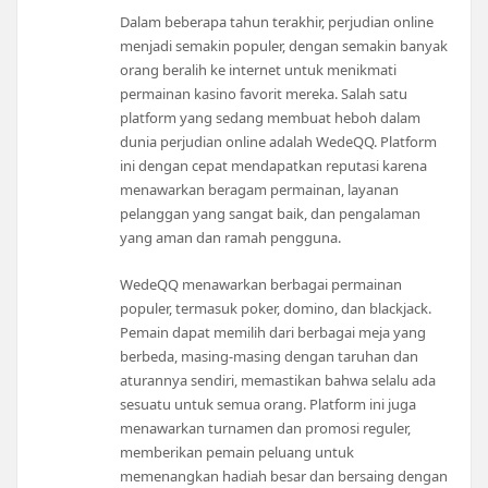
Dalam beberapa tahun terakhir, perjudian online
menjadi semakin populer, dengan semakin banyak
orang beralih ke internet untuk menikmati
permainan kasino favorit mereka. Salah satu
platform yang sedang membuat heboh dalam
dunia perjudian online adalah WedeQQ. Platform
ini dengan cepat mendapatkan reputasi karena
menawarkan beragam permainan, layanan
pelanggan yang sangat baik, dan pengalaman
yang aman dan ramah pengguna.
WedeQQ menawarkan berbagai permainan
populer, termasuk poker, domino, dan blackjack.
Pemain dapat memilih dari berbagai meja yang
berbeda, masing-masing dengan taruhan dan
aturannya sendiri, memastikan bahwa selalu ada
sesuatu untuk semua orang. Platform ini juga
menawarkan turnamen dan promosi reguler,
memberikan pemain peluang untuk
memenangkan hadiah besar dan bersaing dengan