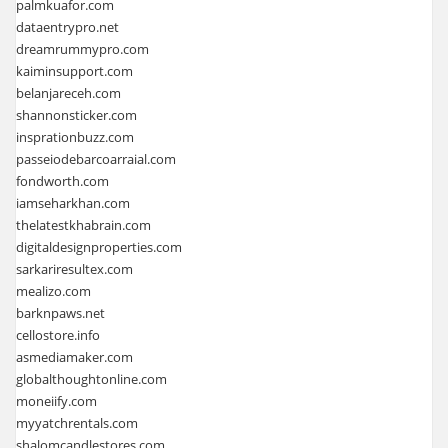
palmkuafor.com
dataentrypro.net
dreamrummypro.com
kaiminsupport.com
belanjareceh.com
shannonsticker.com
insprationbuzz.com
passeiodebarcoarraial.com
fondworth.com
iamseharkhan.com
thelatestkhabrain.com
digitaldesignproperties.com
sarkariresultex.com
mealizo.com
barknpaws.net
cellostore.info
asmediamaker.com
globalthoughtonline.com
moneiify.com
myyatchrentals.com
shalomcandlestores.com