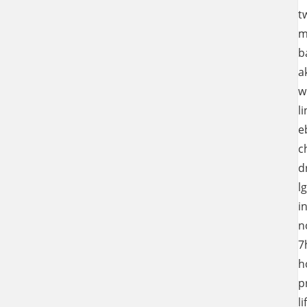
t
m
b
a
w
l
e
c
d
l
i
n
7
h
p
l