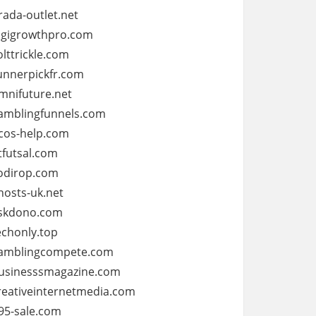
rada-outlet.net
igigrowthpro.com
olttrickle.com
unnerpickfr.com
mnifuture.net
amblingfunnels.com
cos-help.com
tfutsal.com
odirop.com
hosts-uk.net
skdono.com
echonly.top
amblingcompete.com
usinesssmagazine.com
reativeinternetmedia.com
95-sale.com