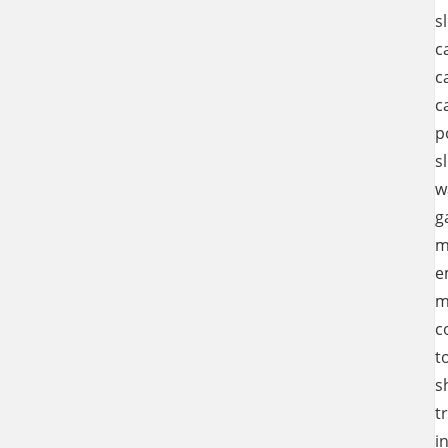
s
c
c
c
p
s
w
g
m
e
m
c
t
s
t
i