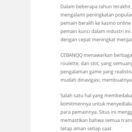
Dalam beberapa tahun terakhir, 
mengalami peningkatan populari
pemain beralih ke kasino onlin
pemain kunci dalam industri in
dengan cepat meningkat menjadi 
CEBANQQ menawarkan berbagai p
roulette, dan slot, yang semua
pengalaman game yang realisti
mudah dinavigasi, membuatnya
Salah satu hal yang membedakan
komitmennya untuk menyediaka
para pemainnya. Situs ini meng
memastikan bahwa semua trans
tetap aman setiap saat.