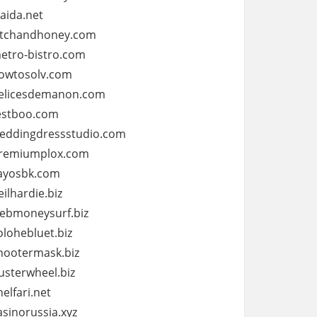
raida.net
itchandhoney.com
etro-bistro.com
owtosolv.com
elicesdemanon.com
estboo.com
eddingdressstudio.com
remiumplox.com
ayosbk.com
eilhardie.biz
ebmoneysurf.biz
olohebluet.biz
hootermask.biz
usterwheel.biz
helfari.net
asinorussia.xyz