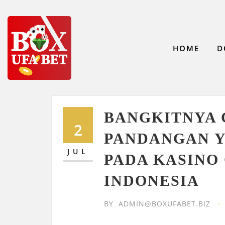
Skip
to
content
HOME
D
BANGKITNYA 
2
PANDANGAN Y
JUL
PADA KASINO
INDONESIA
BY
ADMIN@BOXUFABET.BIZ