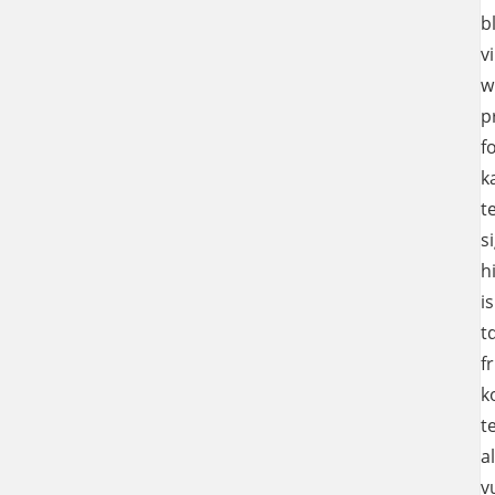
b
v
w
p
f
k
t
s
h
i
t
f
k
t
a
v